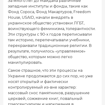
За много лет до Майдана различные
западные институты и фонды, такие как
Фонд Сороса, Фонд Макартуров, Freedom
House, USAID, начали внедрять в
украинское общество установки ЛГБТ,
воинствующего феминизма, толерантности.
Эти структуры с 90-х годов переписывали
там историю, перепечатывали учебники,
перекраивали традиционные религии. В
результате, получилось «управляемое»
общество, которым можно легко
манипулировать.
Самое страшное, что эти процессы на
Украине продолжаются до сих пор, но уже
носят открытый и фактически
контролируемый из-вне характер:
массовый снос памятников, разрушение
церквей, сожжение книг, повальный
гомосексуализм и наркомания в