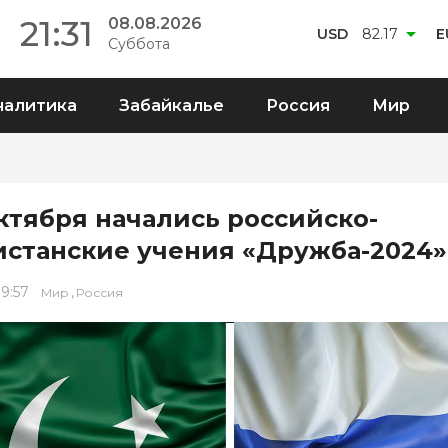
21:31
08.08.2026
USD
82.17
E
Суббота
налитика
Забайкалье
Россия
Мир
октября начались российско-
истанские учения «Дружба-2024»
 9:57
,
Мир
Россия