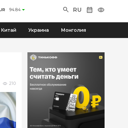
RU
UR
94.84
Китай
Украина
Монголия
210