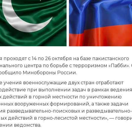
 проходят с 14 по 26 октября на базе пакистанского
нального центра по борьбе с терроризмом «Пабби».
сообщило Минобороны России.
е учения военнослужащие двух стран отработают
одействие при выполнении задач в рамках ведени
х действий в горной местности по уничтожению
онных вооруженных формирований, а также задачи
ия разведывательно-поисковых и разведывательно-
ых действий в горно-лесистой местности», — говори
ении ведомства.