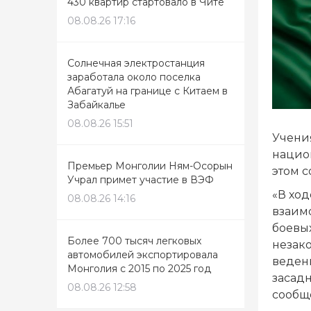
430 квартир стартовало в Чите
08.08.26 17:16
Солнечная электростанция
заработала около поселка
Абагатуй на границе с Китаем в
Забайкалье
08.08.26 15:51
Учения
нацио
Премьер Монголии Ням-Осорын
этом 
Учрал примет участие в ВЭФ
«В ход
08.08.26 14:16
взаим
боевы
Более 700 тысяч легковых
незак
автомобилей экспортировала
веден
Монголия с 2015 по 2025 год
засадн
08.08.26 12:58
сообщ