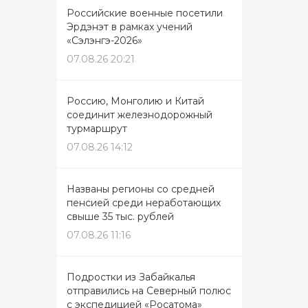
Российские военные посетили
Эрдэнэт в рамках учений
«Сэлэнгэ-2026»
07.08.26 20:21
Россию, Монголию и Китай
соединит железнодорожный
турмаршрут
07.08.26 14:12
Названы регионы со средней
пенсией среди неработающих
свыше 35 тыс. рублей
07.08.26 11:16
Подростки из Забайкалья
отправились на Северный полюс
с экспедицией «Росатома»