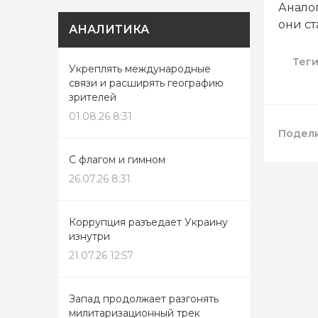
Аналог
они с
АНАЛИТИКА
Тег
Укреплять международные
связи и расширять географию
зрителей
01.08.26 8:31
Подели
С флагом и гимном
26.07.26 8:31
Коррупция разъедает Украину
изнутри
21.07.26 12:57
Запад продолжает разгонять
милитаризационный трек