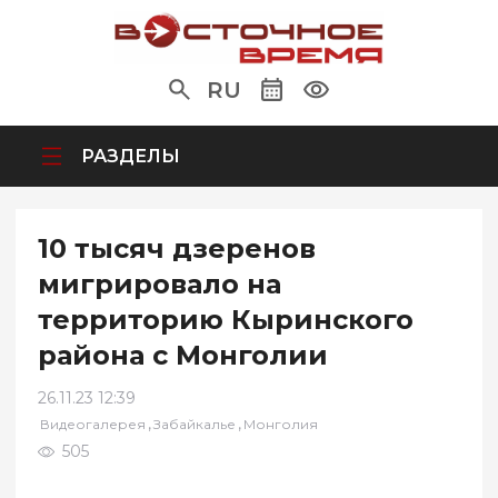
RU
РАЗДЕЛЫ
10 тысяч дзеренов
мигрировало на
территорию Кыринского
района с Монголии
26.11.23 12:39
,
,
Видеогалерея
Забайкалье
Монголия
505