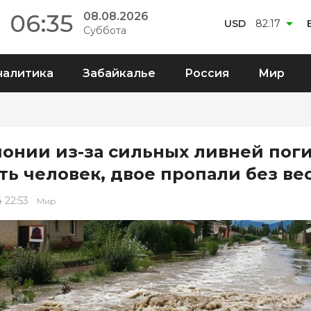
06:35
08.08.2026
USD
82.17
Суббота
налитика
Забайкалье
Россия
Мир
понии из-за сильных ливней пог
ть человек, двое пропали без ве
 22:53
Мир