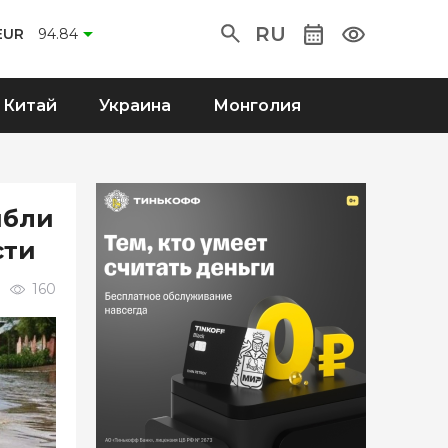
RU
EUR
94.84
Китай
Украина
Монголия
ибли
сти
160