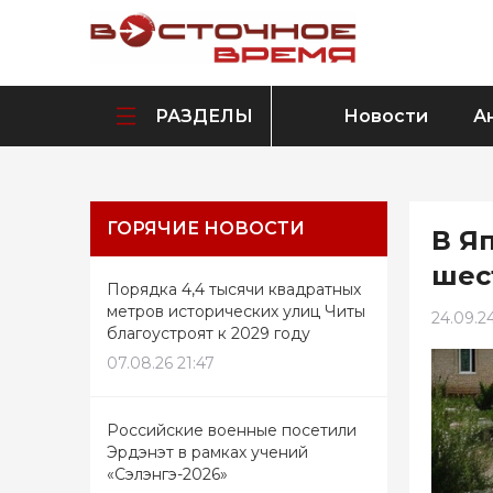
РАЗДЕЛЫ
Новости
А
ГОРЯЧИЕ НОВОСТИ
В Я
шес
Порядка 4,4 тысячи квадратных
метров исторических улиц Читы
24.09.24
благоустроят к 2029 году
07.08.26 21:47
Российские военные посетили
Эрдэнэт в рамках учений
«Сэлэнгэ-2026»