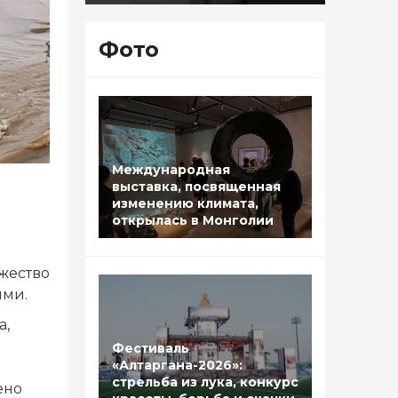
Фото
Международная
выставка, посвященная
изменению климата,
открылась в Монголии
жество
ями.
а,
Фестиваль
«Алтаргана-2026»:
м
стрельба из лука, конкурс
ено