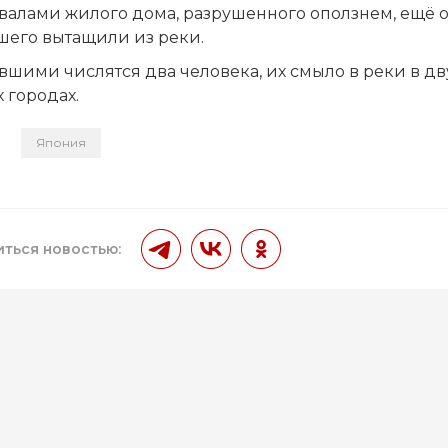
авалами жилого дома, разрушенного оползнем, ещё 
шего вытащили из реки.
шими числятся два человека, их смыло в реки в дв
 городах.
Япония
и
ться новостью: