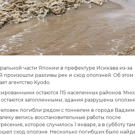
тральной части Японии в префектуре Исикава из-за
й произошли разливы рек и сход оползней. Об этом
ет агентство Kyodo.
кированными остаются 115 населенных районов. Мно
 остаются затопленными, здания разрушены оползн
человек погибли рядом с тоннелем в городе Вадзим
алёку велись восстановительные работы после
рясения, которое случилось 1 января, а в субботу та
ошел сход оползня. Несколько погибших было найд