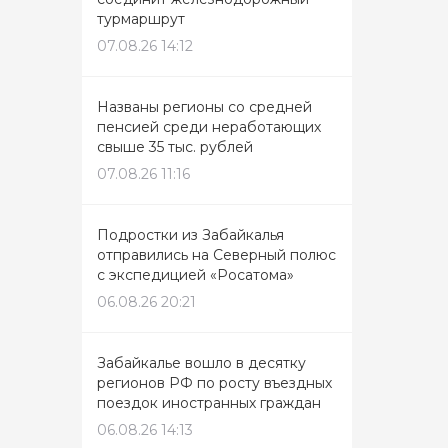
турмаршрут
07.08.26 14:12
Названы регионы со средней
пенсией среди неработающих
свыше 35 тыс. рублей
07.08.26 11:16
Подростки из Забайкалья
отправились на Северный полюс
с экспедицией «Росатома»
06.08.26 20:21
Забайкалье вошло в десятку
регионов РФ по росту въездных
поездок иностранных граждан
06.08.26 14:13