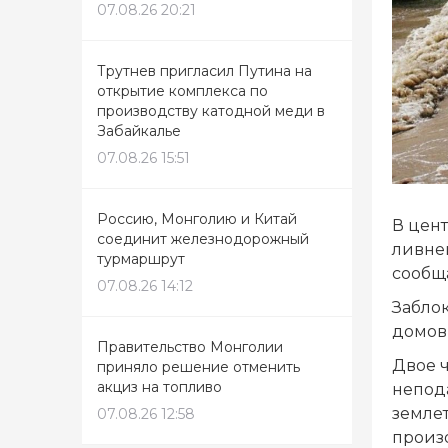
07.08.26 20:21
Трутнев пригласил Путина на
открытие комплекса по
производству катодной меди в
Забайкалье
07.08.26 15:51
Россию, Монголию и Китай
В цен
соединит железнодорожный
ливне
турмаршрут
сообща
07.08.26 14:12
Забло
домов
Правительство Монголии
Двое 
приняло решение отменить
акциз на топливо
непод
землет
07.08.26 12:58
произ