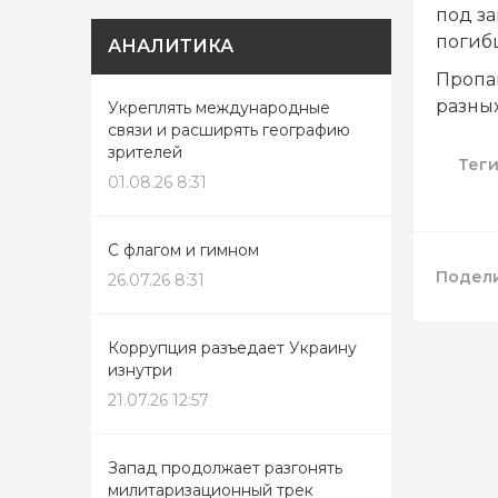
под з
погиб
АНАЛИТИКА
Пропав
разных
Укреплять международные
связи и расширять географию
зрителей
Тег
01.08.26 8:31
С флагом и гимном
Подели
26.07.26 8:31
Коррупция разъедает Украину
изнутри
21.07.26 12:57
Запад продолжает разгонять
милитаризационный трек