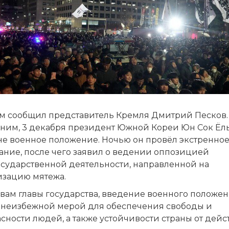
ом сообщил представитель Кремля Дмитрий Песков.
ним, 3 декабря президент Южной Кореи Юн Сок Ёль
ане военное положение. Ночью он провёл экстренно
ание, после чего заявил о ведении оппозицией
осударственной деятельности, направленной на
изацию мятежа.
овам главы государства, введение военного положе
 «неизбежной мерой для обеспечения свободы и
сности людей, а также устойчивости страны от дей