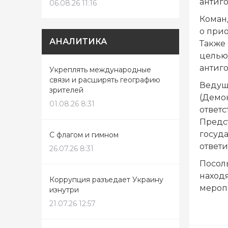
антиго
06.08.26 11:16
Коман
о прио
АНАЛИТИКА
Также 
целью
антиг
Укреплять международные
связи и расширять географию
Ведущ
зрителей
(Демо
01.08.26 8:31
ответс
Предст
госуда
С флагом и гимном
ответи
26.07.26 8:31
Посоль
находя
Коррупция разъедает Украину
мероп
изнутри
21.07.26 12:57