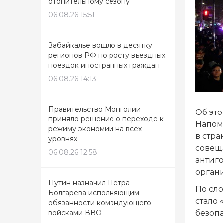
отопительному сезону
06.08.26 15:51
Забайкалье вошло в десятку
регионов РФ по росту въездных
поездок иностранных граждан
06.08.26 14:13
Правительство Монголии
Об эт
приняло решение о переходе к
Напом
режиму экономии на всех
в стр
уровнях
совещ
06.08.26 12:58
антиг
орган
Путин назначил Петра
По сл
Болгарева исполняющим
стало
обязанности командующего
безопа
войсками ВВО