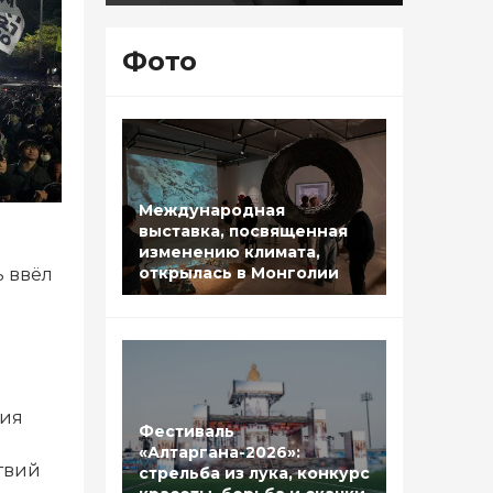
Фото
Международная
выставка, посвященная
изменению климата,
открылась в Монголии
 ввёл
е
ния
Фестиваль
«Алтаргана-2026»:
ствий
стрельба из лука, конкурс