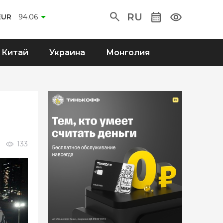
RU
EUR
94.06
Китай
Украина
Монголия
133