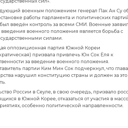
сударственных сил».
дующий военным положением генерал Пак Ан Су о
становке работы парламента и политических партий
был введён контроль за всеми СМИ. Военные заявил
 введения военного положения является борьба с
осударственными силами.
ая оппозиционная партия Южной Кореи
кратическая) призвала привлечь Юн Сок Ёля к
твенности за введение военного положения.
авитель партии Ким Мин Сок подчеркнул, что глава
рства нарушил конституцию страны и должен за это
ть.
ство России в Сеуле, в свою очередь, призвало рос
щихся в Южной Корее, отказаться от участия в масс
риятиях, особенно политической направленности.