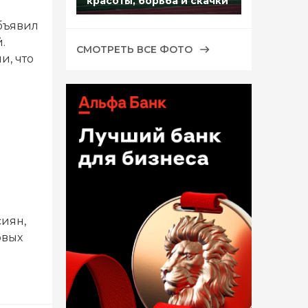
красоты, борьба и скачки
бъявил
.
СМОТРЕТЬ ВСЕ ФОТО
и, что
сиян,
овых