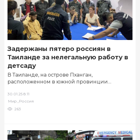
Задержаны пятеро россиян в
Таиланде за нелегальную работу в
детсаду
В Таиланде, на острове Пханган,
расположенном в южной провинции
Сураттхани, были арестованы пятеро граждан
30.01.25 8:11
России, обвиняемых в незаконной трудовой…
,
Мир
Россия
263