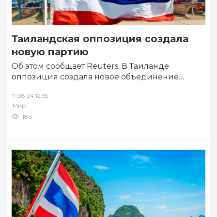
Таиландская оппозиция создала
новую партию
Об этом сообщает Reuters. В Таиланде
оппозиция создала новое объединение
«Народная партия» после роспуска
11.08.24 12:55
продемократической партии «Движение
Мир
вперед». Лидером…
180