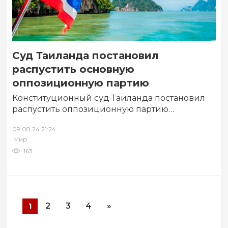
Суд Таиланда постановил
распустить основную
оппозиционную партию
Конституционный суд Таиланда постановил
распустить оппозиционную партию
«Движение вперед» из-за подрыва
09.08.24 21:24
политической системы конституционной
Мир
монархии. Об этом сообщает РИА…
163
2
3
4
»
1