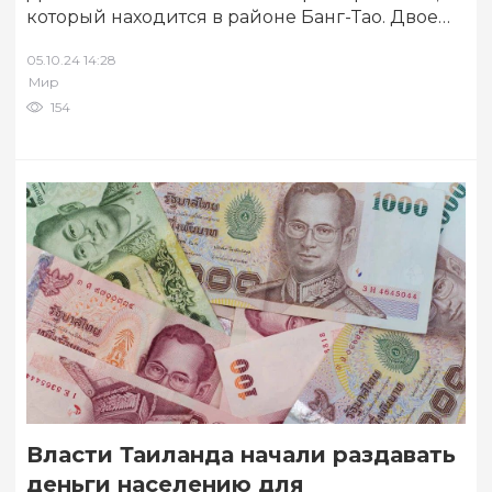
который находится в районе Банг-Тао. Двое
мужчин подъехали на мотоцикле и начали
05.10.24 14:28
стрелять по…
Мир
154
Власти Таиланда начали раздавать
деньги населению для