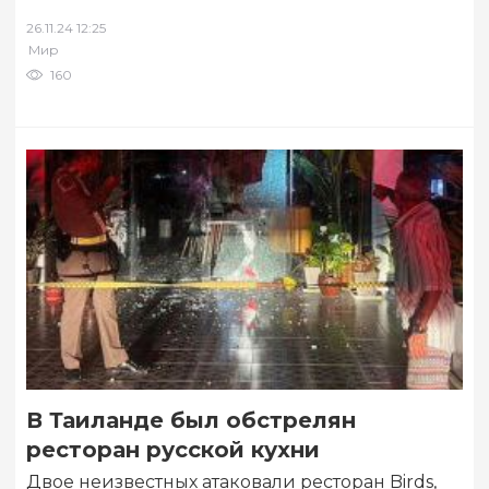
сладостей для местных длиннохвостых макак,
26.11.24 12:25
популяция которых насчитывает несколько…
Мир
160
В Таиланде был обстрелян
ресторан русской кухни
Двое неизвестных атаковали ресторан Birds,