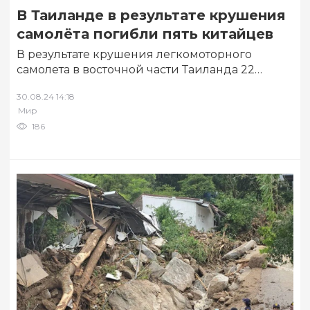
В Таиланде в результате крушения
самолёта погибли пять китайцев
В результате крушения легкомоторного
самолета в восточной части Таиланда 22
августа погибли 5 граждан Китая, два члена
30.08.24 14:18
экипажа и…
Мир
186