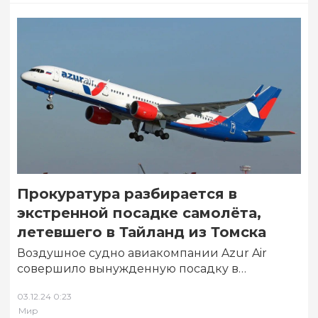
Прокуратура разбирается в
экстренной посадке самолёта,
летевшего в Тайланд из Томска
Воздушное судно авиакомпании Azur Air
совершило вынужденную посадку в
Новосибирске. Отмечается, что решение о
03.12.24 0:23
посадке было принято в связи…
Мир