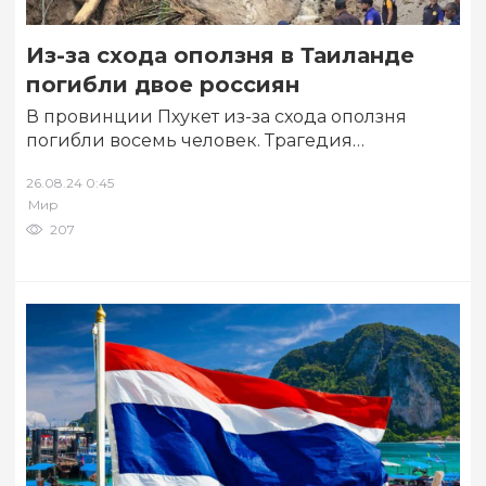
Из-за схода оползня в Таиланде
погибли двое россиян
В провинции Пхукет из-за схода оползня
погибли восемь человек. Трагедия
произошла в одном из популярных
26.08.24 0:45
туристических районов — в…
Мир
207