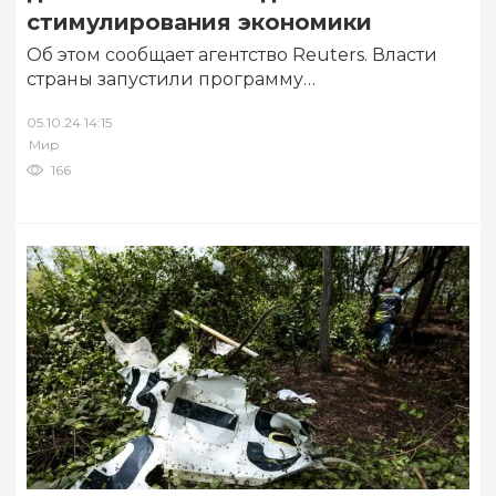
стимулирования экономики
Об этом сообщает агентство Reuters. Власти
страны запустили программу
стимулирования, для участия в ней
05.10.24 14:15
зарегистрировались 36 миллионов тайцев
Мир
из…
166