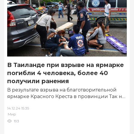
В Таиланде при взрыве на ярмарке
погибли 4 человека, более 40
получили ранения
В результате взрыва на благотворительной
ярмарке Красного Креста в провинции Так на
северо-западе Таиланда погибли как
14.12.24 15:35
минимум 4 человека,…
Мир
193