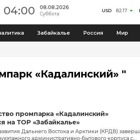
04:00
08.08.2026
USD
82.17
Суббота
налитика
Забайкалье
Россия
Мир
омпарк «Кадалинский» "
ство промпарка «Кадалинский»
я на ТОР «Забайкалье»
звития Дальнего Востока и Арктики (КРДВ) заверш
ухэтажного административно-бытового корпуса с