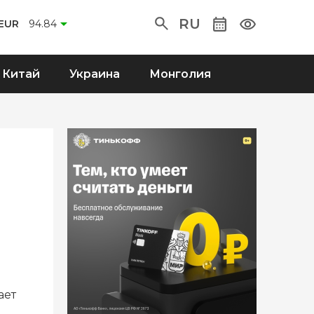
RU
EUR
94.84
Китай
Украина
Монголия
ает