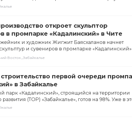
ентра обработки данных (ЦОД) и…
йкалье
роизводство откроет скульптор
в в промпарке «Кадалинский» в Чите
ужейник и художник Жигжит Баясхаланов начнет
скульптур и сувениров в промпарке «Кадалинский»
ье». Об этом…
,
ний Восток
Забайкалье
 строительство первой очереди промп
ий» в Забайкалье
 парк «Кадалинский», строящийся на территории
развития (ТОР) «Забайкалье», готов на 98%. Уже в э
т…
йкалье