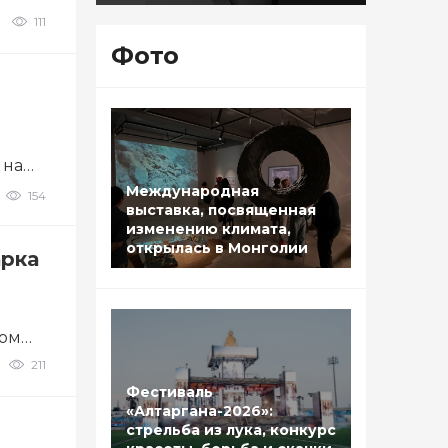
111
Фото
 на
Международная
154
выставка, посвященная
изменению климата,
открылась в Монголии
арка
том
211
Фестиваль
«Алтаргана-2026»:
стрельба из лука, конкурс