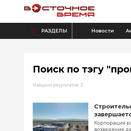
РАЗДЕЛЫ
Новости
А
Поиск по тэгу "пр
Найдено результатов: 3
Строитель
завершаетс
Корпорация ра
возведение дв