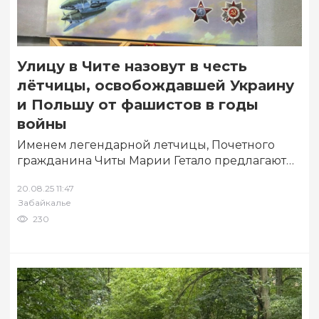
Улицу в Чите назовут в честь
лётчицы, освобождавшей Украину
и Польшу от фашистов в годы
войны
Именем легендарной летчицы, Почетного
гражданина Читы Марии Гетало предлагают
назвать проезд в районе многоэтажной жилой
20.08.25 11:47
застройки, расположенной в районе…
Забайкалье
230