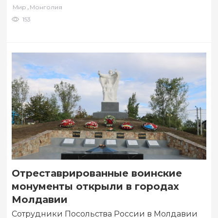
,
Мир
Монголия
войны:…
153
Отреставрированные воинские
монументы открыли в городах
Молдавии
Сотрудники Посольства России в Молдавии