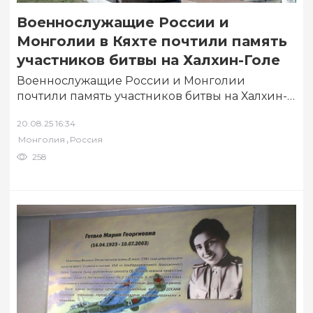
Военнослужащие России и
Монголии в Кяхте почтили память
участников битвы на Халхин-Голе
Военнослужащие России и Монголии
почтили память участников битвы на Халхин-
Голе у мемориала в Кяхте. В мероприятии
20.08.25 16:34
приняли участие руководитель…
,
Монголия
Россия
258