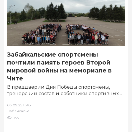
Забайкальские спортсмены
почтили память героев Второй
мировой войны на мемориале в
Чите
В преддверии Дня Победы спортсмены,
тренерский состав и работники спортивных
учреждений 2 сентября возложили цветы к
03.09.25 11:48
вечному огню на…
Забайкалье
133