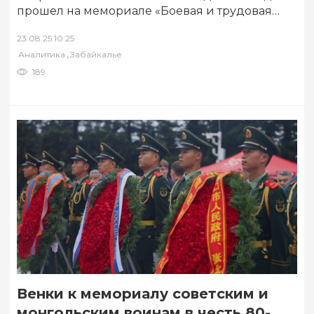
прошел на мемориале «Боевая и трудовая
слава забайкальцев» в Чите. Во главе
23.08.25 10:25
колонны…
,
Аналитика
Забайкалье
189
Венки к мемориалу советским и
монгольским воинам в честь 80-