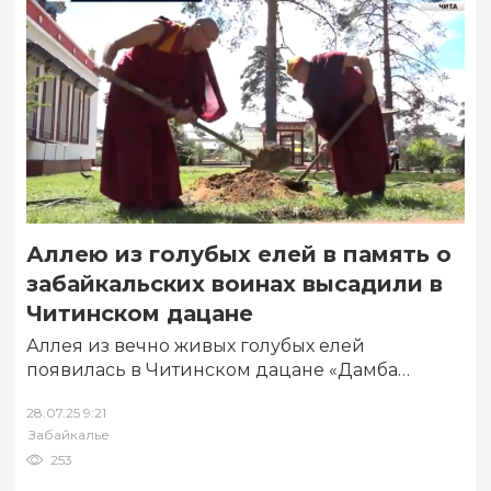
Аллею из голубых елей в память о
забайкальских воинах высадили в
Читинском дацане
Аллея из вечно живых голубых елей
появилась в Читинском дацане «Дамба
Брайбунлинг». Деревья в память о
28.07.25 9:21
забайкальцах-героях Великой
Забайкалье
Отечественной…
253