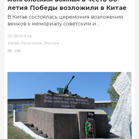
летия Победы возложили в Китае
В Китае состоялась церемония возложения
венков к мемориалу советским и
монгольским воинам, посвященная 80-летию
22.08.25 9:46
освобождения Чжанцзякоу и уезда Чжанбэй…
,
,
Китай
Монголия
Россия
238