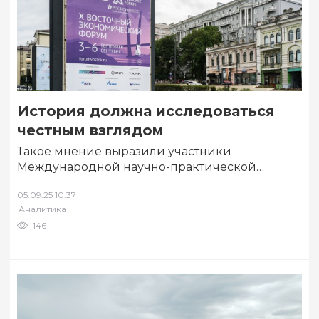
История должна исследоваться
честным взглядом
Такое мнение выразили участники
Международной научно-практической
конференции «Уроки Великой
05.09.25 10:37
Отечественной и Второй мировой войн: к 80-
Аналитика
летию Великой Победы», состоявшейся…
146