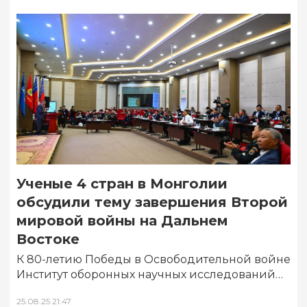
Ученые 4 стран в Монголии
обсудили тему завершения Второй
мировой войны на Дальнем
Востоке
К 80-летию Победы в Освободительной войне
Институт оборонных научных исследований
провёл в Улан-Баторе международную
25.08.25 21:47
конференцию «Конец Второй мировой