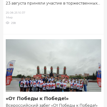
23 августа приняли участие в торжественных
мероприятиях по случаю открытия
25.08.25 10:37
отреставрированных воинских монументов.
Мир
Об…
258
«От Победы к Победе!»
Всероссийский забег «От Победы к Победе!»