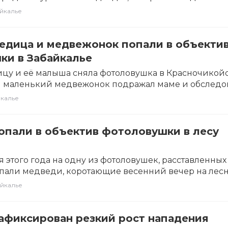
«Просим вас…
йкалье
едица и медвежонок попали в объекти
ки в Забайкалье
цу и её малыша сняла фотоловушка в Красночикой
м маленький медвежонок подражал маме и обследо
…
калье
опали в объектив фотоловушки в лесу
я
я этого года на одну из фотоловушек, расставленных
пали медведи, коротающие весенний вечер на лес
йкалье
афиксирован резкий рост нападения