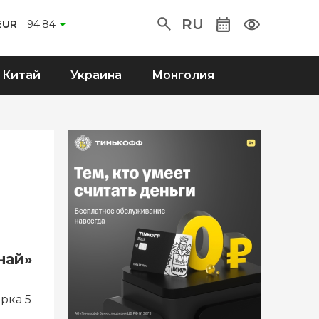
RU
EUR
94.84
Китай
Украина
Монголия
най»
рка 5