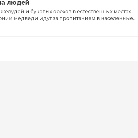
на людей
и желудей и буковых орехов в естественных местах
онии медведи идут за пропитанием в населенные