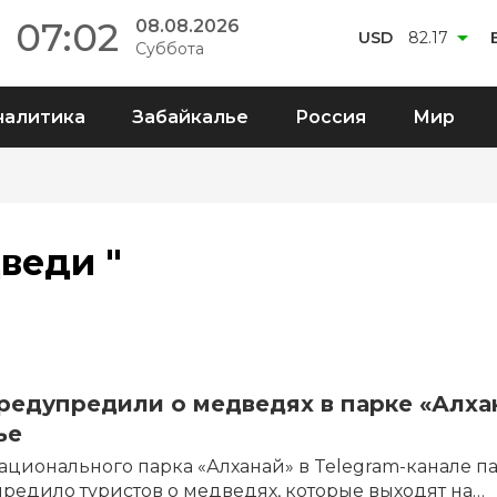
07:02
08.08.2026
USD
82.17
Суббота
налитика
Забайкалье
Россия
Мир
веди "
редупредили о медведях в парке «Алха
ье
ационального парка «Алханай» в Telegram-канале па
предило туристов о медведях, которые выходят на