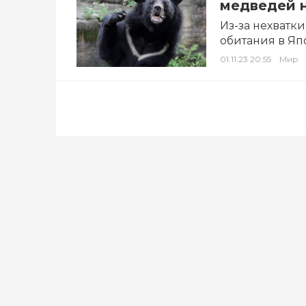
медведей 
Из-за нехватк
обитания в Яп
пункты….
01.11.23 20:55
Мир