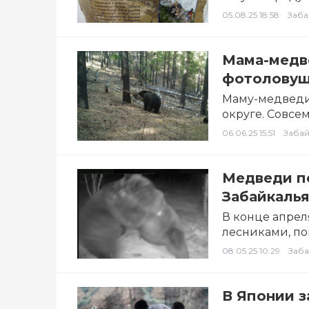
территорию. 
05.08.25 18:58
Заба
Мама-медв
фотоловуш
Маму-медведи
округе. Совсе
всё вокруг. Об
06.06.25 15:51
Забай
Медведи п
Забайкаль
В конце апрел
лесниками, по
поляне…
08.05.25 10:29
Заба
В Японии з