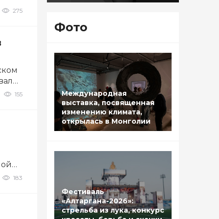
275
Фото
в
ском
вал
Международная
155
выставка, посвященная
изменению климата,
открылась в Монголии
ной
183
Фестиваль
«Алтаргана-2026»:
стрельба из лука, конкурс