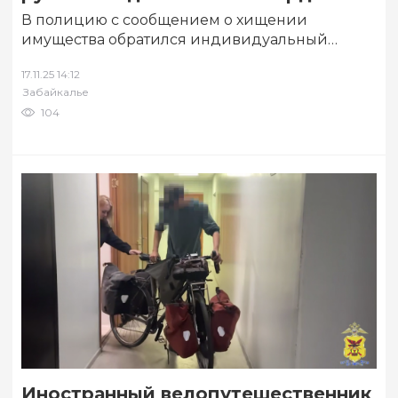
В полицию с сообщением о хищении
имущества обратился индивидуальный
предприниматель из Читы. Полицейские
17.11.25 14:12
установили, что при проведении ревизии, в…
Забайкалье
104
Иностранный велопутешественник