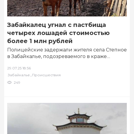
Забайкалец угнал с пастбища
четырех лошадей стоимостью
более 1 млн рублей
Полицейские задержали жителя села Степное
в Забайкалье, подозреваемого в краже
четырех лошадей стоимостью более 1 млн
29.07.25 18:56
рублей. Об этом…
,
Забайкалье
Происшествия
249