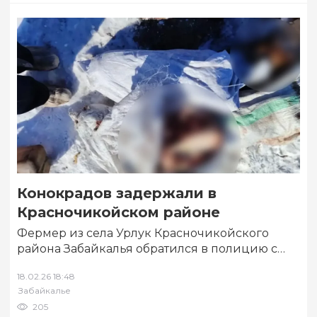
Конокрадов задержали в
Красночикойском районе
Фермер из села Урлук Красночикойского
района Забайкалья обратился в полицию с
заявление о краже у него 15 лошадей,
18.02.26 18:48
находившихся…
Забайкалье
205