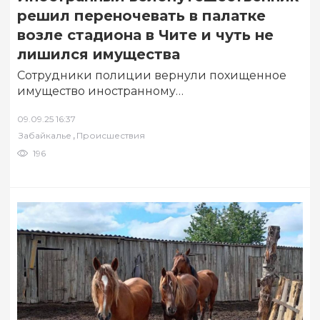
решил переночевать в палатке
возле стадиона в Чите и чуть не
лишился имущества
Сотрудники полиции вернули похищенное
имущество иностранному
велопутешественнику в Чите. По подозрению
09.09.25 16:37
в преступлении задержан местный житель
,
Забайкалье
Происшествия
1995 года рождения….
196