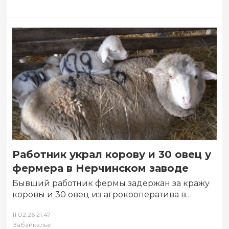
Работник украл корову и 30 овец у
фермера в Нерчинском заводе
Бывший работник фермы задержан за кражу
коровы и 30 овец из агрокооператива в
Нерчинском заводе. Недостачу при пересчете
11.02.26 21:47
заметил…
Забайкалье