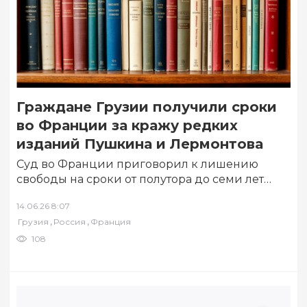
Граждане Грузии получили сроки
во Франции за кражу редких
изданий Пушкина и Лермонтова
Суд во Франции приговорил к лишению
свободы на сроки от полутора до семи лет
шестерых граждан Грузии, воровавших
14.06.26 8:07
редкие…
,
,
Грузия
Россия
Франция
108