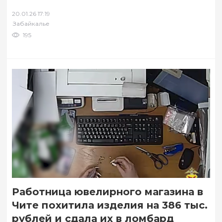
летнего жителя Читинского округа – мужчина
20.01.26 17:19
из вагона грузового поезда перегружал
Забайкалье
уголь…
195
Работница ювелирного магазина в
Чите похитила изделия на 386 тыс.
рублей и сдала их в ломбард