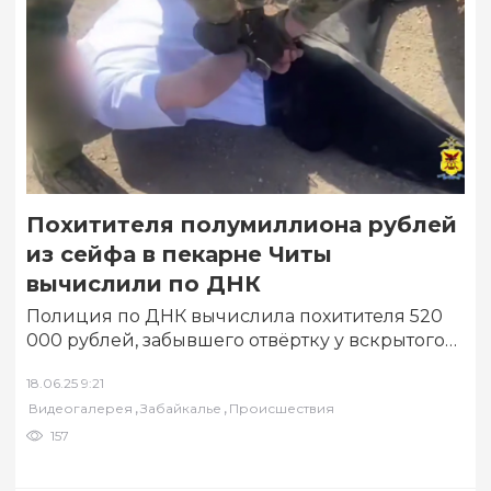
Похитителя полумиллиона рублей
из сейфа в пекарне Читы
вычислили по ДНК
Полиция по ДНК вычислила похитителя 520
000 рублей, забывшего отвёртку у вскрытого
сейфа в пекарне в Чите. Об этом…
18.06.25 9:21
,
,
Видеогалерея
Забайкалье
Происшествия
157