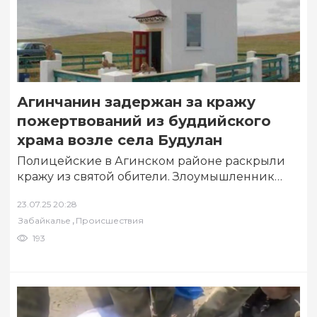
Агинчанин задержан за кражу
пожертвований из буддийского
храма возле села Будулан
Полицейские в Агинском районе раскрыли
кражу из святой обители. Злоумышленник
похитил средства пожертвования и потратил
23.07.25 20:28
их. Об этом 23…
,
Забайкалье
Происшествия
193