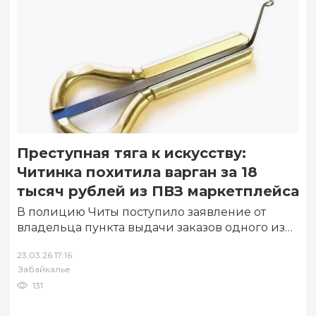
Преступная тяга к искусству:
Читинка похитила варган за 18
тысяч рублей из ПВЗ маркетплейса
В полицию Читы поступило заявление от
владельца пункта выдачи заказов одного из
маркетплейсов о похищении варгана
23.03.26 17:16
стоимостью 18 тысяч…
Забайкалье
131