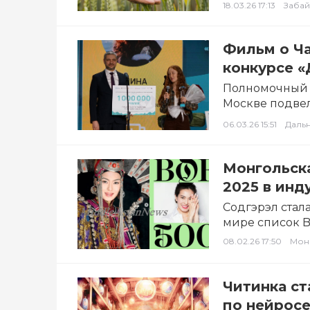
18.03.26 17:13
Забай
Фильм о Ча
конкурсе 
Полномочный 
Москве подвел
путешествие 
06.03.26 15:51
Даль
Монгольска
2025 в инд
Содгэрэл стал
мире список Bo
08.02.26 17:50
Мон
Читинка ст
по нейросе