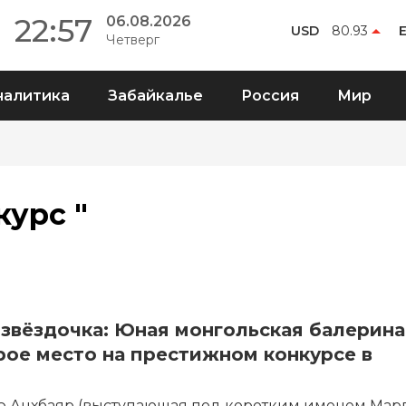
22:57
06.08.2026
USD
80.93
Четверг
налитика
Забайкалье
Россия
Мир
курс "
звёздочка: Юная монгольская балерина
рое место на престижном конкурсе в
 Анхбаяр (выступающая под коротким именем Марг