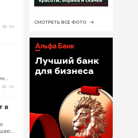
красоты, борьба и скачки
СМОТРЕТЬ ВСЕ ФОТО
175
ик
139
т в
ию
ашают