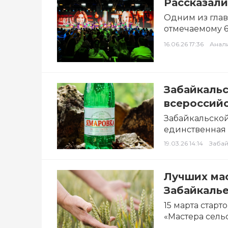
Рассказали
Одним из гла
отмечаемому 6
национального
16.06.26 17:36
Анал
Забайкальс
всероссийс
Забайкальско
единственная 
жизни». Ее вы
19.03.26 14:14
Забай
Лучших мас
Забайкаль
15 марта стар
«Мастера сель
забайкальцев…