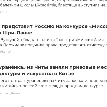
балетной школы L’Académie, блестяще выступила на
 фестивале искусств Sydney Eisteddfod…
олия
 представит Россию на конкурсе «Мисс
в Шри-Ланке
 Зуткулей, обладательница Гран-при «Миссис Азия
а Доржиева получила право представлять азиатску
на конкурсе в…
айкалье
уранёнка» из Читы заняли призовые мес
ультуры и искусства в Китае
ого центра «Гуранёнок» из Читы завоевали первое и
на китайско-российском международном конкурсе-
ьтуры и искусства «Остров…
,
йкалье
Китай