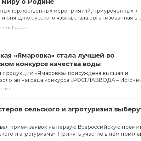
 миру о Родине
вных торжественных мероприятий, приуроченных к
 июня Дню русского языка, стала организованная в
 центра «Россия»…
,
итика
Россия
кая «Ямаровка» стала лучшей во
ком конкурсе качества воды
й продукции «Ямаровка» присуждена высшая и
золотая награда конкурса «РОСГЛАВВОДА – Источн
брали среди 157 образцов-конкурентов…
калье
теров сельского и агротуризма выберу
е
товал приём заявок на первую Всероссийскую прем
ского и агротуризма». Принять участие в нем пригл
.