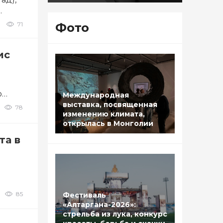
71
Фото
ис
ю
Международная
выставка, посвященная
78
изменению климата,
открылась в Монголии
та в
85
Фестиваль
«Алтаргана-2026»:
стрельба из лука, конкурс