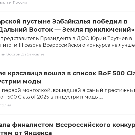
,
калье
Россия
рской пустыне Забайкалья победил в
«Дальний Восток — Земля приключений»
представитель Президента в ДФО Юрий Трутнев в
 итоги III сезона Всероссийского конкурса на лучш
по…
,
ний Восток
Забайкалье
я красавица вошла в список BoF 500 Cl
устрии моды
а первой монголкой, вошедшей в самый престижны
F 500 Class of 2025 в индустрии моды….
голия
ала финалистом Всероссийского конку
тям от Яндекса