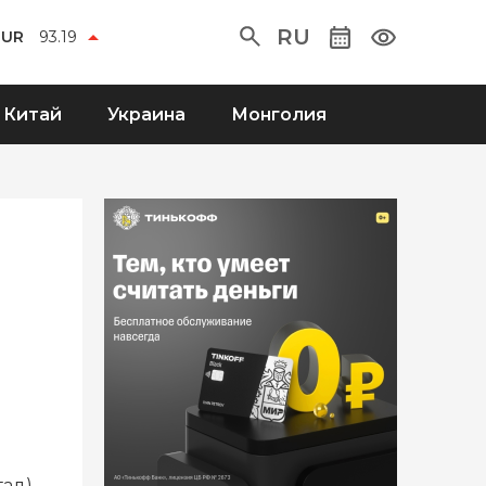
RU
EUR
93.19
Китай
Украина
Монголия
ад),