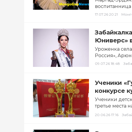
воспитанница 
международном
17.07.26 20:21
Монг
Забайкалка
Юниверс» 
Уроженка села
Россия», Арюн
часть России 
09.07.26 18:48
Заб
Ученики «Г
конкурсе к
Ученики детск
третье места 
фестивале кул
20.06.26 17:16
Заба