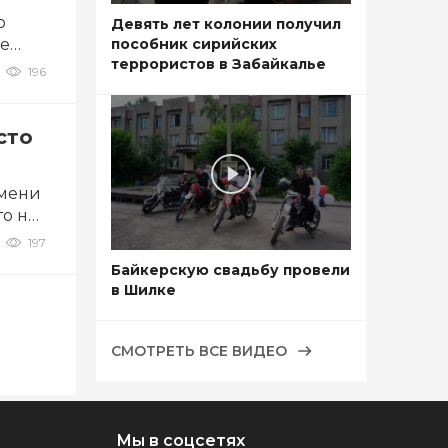
о
Девять лет колонии получил
ме
пособник сирийских
террористов в Забайкалье
196
сто
имени
о на
197
Байкерскую свадьбу провели
в Шилке
СМОТРЕТЬ ВСЕ ВИДЕО
Мы в соцсетях