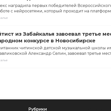
екс наградила первых победителей Всероссийског
аботе с нейросетями, который проходит на платфор
 конкурс было…
калье
ист из Забайкалья завоевал третье ме
ародном конкурсе в Новосибирске
спитанник читинской детской музыкальной школы 
вликовской Александр Селин, завоевал третье мест
м творческом конкурсе «Запад,…
калье
Рубрики
Рубрики