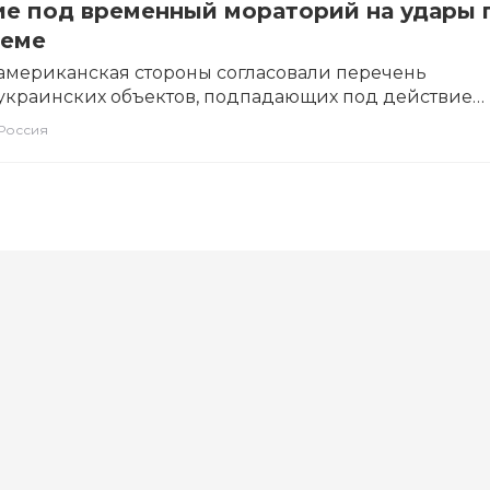
е под временный мораторий на удары 
теме
американская стороны согласовали перечень
украинских объектов, подпадающих под действие
ратория на удары по энергосистеме….
Россия