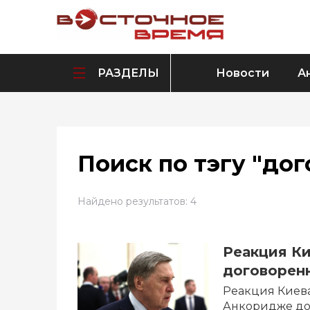
РАЗДЕЛЫ
Новости
А
Поиск по тэгу "дог
Найдено результатов: 4
Реакция К
договорен
Реакция Киева
Анкоридже дог