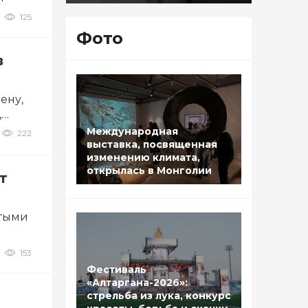
125
Фото
в
ену,
,
Международная
222
выставка, посвященная
изменению климата,
открылась в Монголии
т
утыми
153
Фестиваль
«Алтаргана-2026»:
стрельба из лука, конкурс