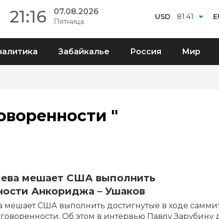
21:16
07.08.2026
USD
81.41
E
Пятница
налитика
Забайкалье
Россия
Мир
оворенности "
иева мешает США выполнить
ности Анкориджа – Ушаков
 мешает США выполнить достигнутые в ходе саммит
оворенности. Об этом в интервью Павлу Зарубину 