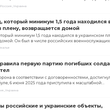
,
Россия
Украина
, который минимум 1,5 года находился 
 плену, возвращается домой
оторый минимум 1,5 года находился в украинском пл
домой. Он был в числе российских военнослужащих
няли…
йкалье
правила первую партию погибших солда
 тел
орона в соответствии с договоренностями, достигн
буле, 6 июня 2025 года приступила к масштабной
…
,
ия
Украина
ы российские и украинские объекты,