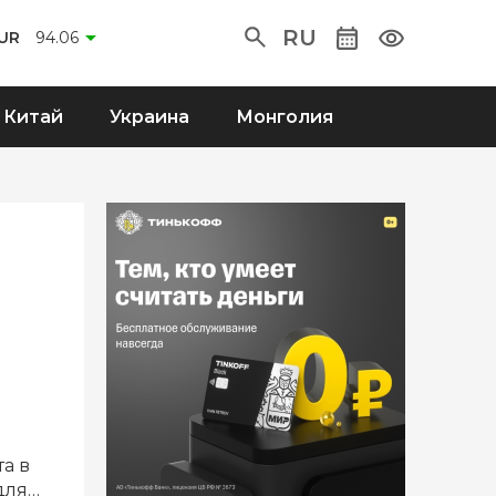
RU
UR
94.06
Китай
Украина
Монголия
а в
для…