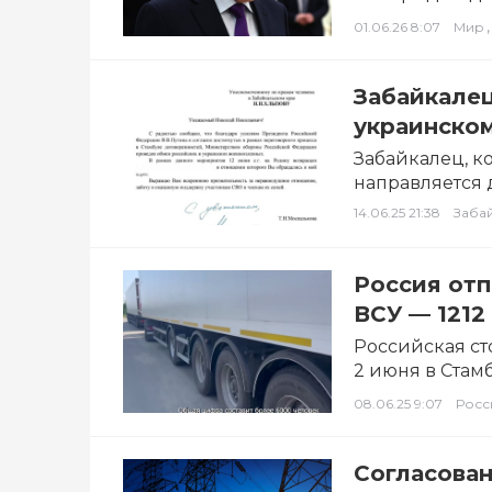
,
01.06.26 8:07
Мир
Забайкалец
украинском
Забайкалец, к
направляется 
которых обме
14.06.25 21:38
Заба
Россия от
ВСУ — 1212
Российская ст
2 июня в Стам
гуманитарной
08.06.25 9:07
Росс
Согласован