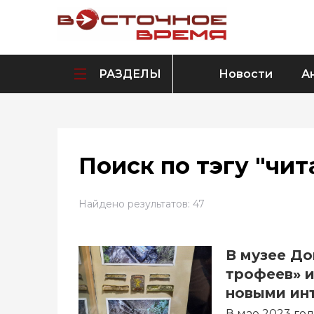
РАЗДЕЛЫ
Новости
А
Поиск по тэгу "чита
Найдено результатов: 47
В музее До
трофеев» 
новыми ин
В мае 2023 го