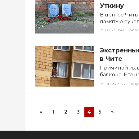
Уткину
В центре Читы
память о руко
Евгении…
29.08.23 8:41
Забай
Экстренны
в Чите
Причиной их в
балконе. Его 
источник кор
28.08.23 19:22
Вид
«
1
2
3
5
»
4