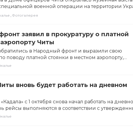
специальной военной операции на территории Укр
,
калье
Фотогалерея
ронт заявил в прокуратуру о платной
 аэропорту Читы
обратились в Народный фронт и выразили свою
по поводу платной стоянки в местном аэропорту,
о…
йкалье
иты вновь будет работать на дневном
«Кадала» с 1 октября снова начал работать на дневн
рь рейсы выполняются в соответствии с утвержден
йкалье