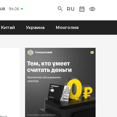
RU
EUR
94.06
Китай
Украина
Монголия
вка,