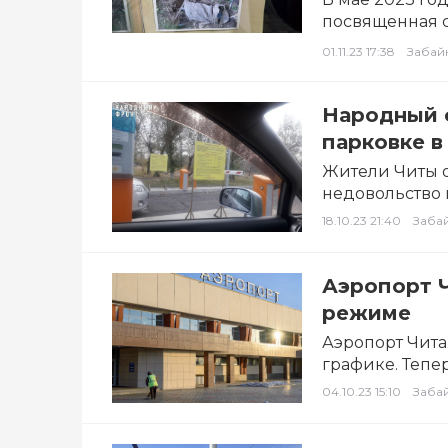
посвященная 
С этого…
01.11.23 17:38
Забай
Народный ф
парковке в
Жители Читы 
недовольство 
утверждая, чт
18.10.23 21:40
Заба
Аэропорт Ч
режиме
Аэропорт Чита 
графике. Тепе
04.10.23 15:10
Заба