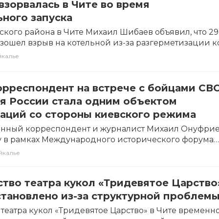
взорвалась в Чите во время
ного запуска
ского района в Чите Михаил Шибаев объявил, что 29
зошел взрыв на котельной из-за разгерметизации к
йкалье
рреспондент на встрече с бойцами СВО
я России стала одним объектом
аций со стороны киевского режима
енный корреспондент и журналист Михаил Онуфри
у в рамках Международного исторического форума
аны восточноазиатского…
йкалье
тво театра кукол «Тридевятое Царство
тановлено из-за структурной проблем
 театра кукол «Тридевятое Царство» в Чите временн