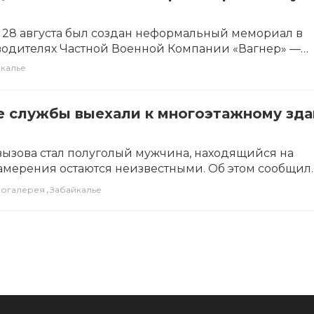
 28 августа был создан неформальный мемориал в
водителях Частной Военной Компании «Вагнер» —
калье
е службы выехали к многоэтажному зд
ызова стал полуголый мужчина, находящийся на
намерения остаются неизвестными. Об этом сообщил
респонденту ИА…
,
еогалерея
Забайкалье