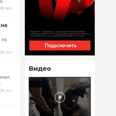
го
850
 на
 по
907
Видео
нных
…
504