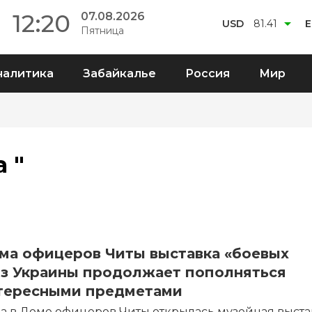
12:20
07.08.2026
USD
81.41
Пятница
налитика
Забайкалье
Россия
Мир
 "
ма офицеров Читы выставка «боевых
из Украины продолжает пополняться
тересными предметами
да в Доме офицеров Читы открылась музейная выста