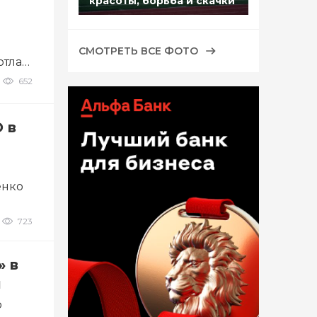
красоты, борьба и скачки
СМОТРЕТЬ ВСЕ ФОТО
отла
652
 в
енко
723
» в
ы
о