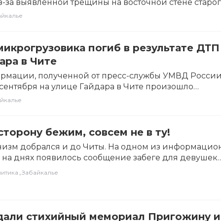
з-за выявленной трещины на восточной стене старо
ом…
айкалье
икрогрузовика погиб в результате ДТП
ара в Чите
ормации, полученной от пресс-службы УМВД России
 сентября на улице Гайдара в Чите произошло
 микрогрузовика…
йкалье
 сторону бежим, совсем не в ту!
низм добрался и до Читы. На одном из информацио
 на днях появилось сообщение забеге для девушек
,
итика
Забайкалье
здали стихийный мемориал Пригожину и