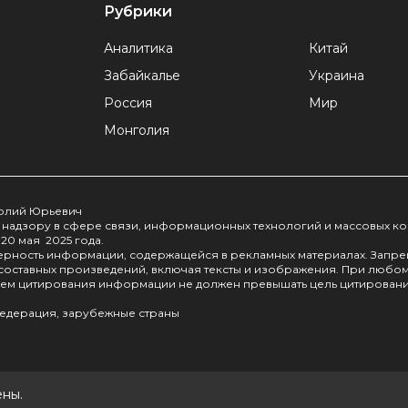
Рубрики
Рубрики
Аналитика
Китай
Забайкалье
Украина
Россия
Мир
Монголия
толий Юрьевич
надзору в сфере связи, информационных технологий и массовых к
20 мая 2025 года.
оверность информации, содержащейся в рекламных материалах. Запр
 составных произведений, включая тексты и изображения. При любо
бъем цитирования информации не должен превышать цель цитировани
едерация, зарубежные страны
ены.