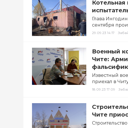
Котельная 
испытатель
Глава Ингодин
сентября прои
во…
29.09.23 14:17
Заба
Военный ко
Чите: Арми
фальсифик
Известный во
приехал в Чит
«Россия и стр
18.09.23 17:09
Заба
Строительс
Чите приос
Строительство