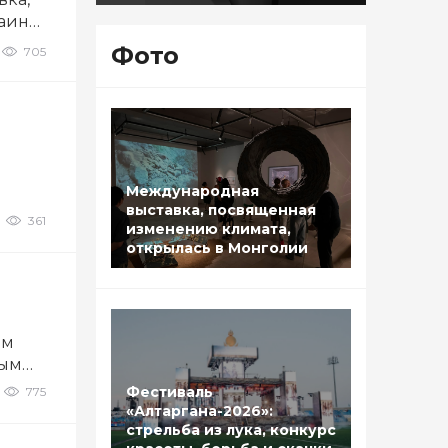
аины.
Фото
705
Международная
выставка, посвященная
361
изменению климата,
открылась в Монголии
ом
ным…
Фестиваль
775
«Алтаргана-2026»:
стрельба из лука, конкурс