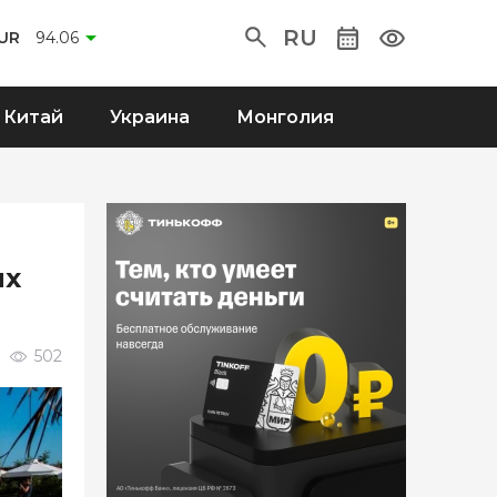
RU
UR
94.06
Китай
Украина
Монголия
ых
502