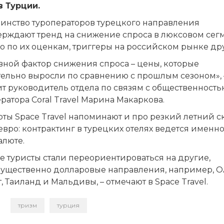
в Турции.
инство туроператоров турецкого направления
ерждают тренд на снижение спроса в люксовом сегм
о по их оценкам, триггеры на российском рынке др
вной фактор снижения спроса – цены, которые
тельно выросли по сравнению с прошлым сезоном», 
т руководитель отдела по связям с общественность
ратора Coral Travel Марина Макаркова.
ты Space Travel напоминают и про резкий летний с
евро: контрактинг в турецких отелях ведется именно
алюте.
е туристы стали переориентироваться на другие,
ущественно долларовые направления, например, О
, Таиланд и Мальдивы, – отмечают в Space Travel.
тризм
турция
и