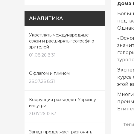
дома 
Больш
АНАЛИТИКА
подтв
Однак
Укреплять международные
«Осно
связи и расширять географию
значи
зрителей
говори
01.08.26 8:31
туропе
Экспер
С флагом и гимном
курса 
26.07.26 8:31
этой в
Многи
Коррупция разъедает Украину
преим
изнутри
Египет
21.07.26 12:57
Тег
Запад продолжает разгонять