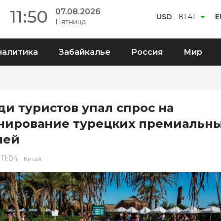
11:50
07.08.2026
USD
81.41
E
Пятница
налитика
Забайкалье
Россия
Мир
ди туристов упал спрос на
нирование турецких премиальн
лей
 11:04
Китай