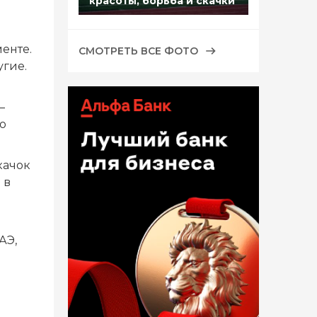
красоты, борьба и скачки
енте.
СМОТРЕТЬ ВСЕ ФОТО
угие.
–
ю
качок
 в
АЭ,