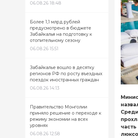
06.08.26 18:48
Более 1,1 млрд рублей
предусмотрено в бюджете
Забайкалья на подготовку к
отопительному сезону
06.08.26 15:51
Забайкалье вошло в десятку
регионов РФ по росту въездных
поездок иностранных граждан
06.08.26 14:13
Минис
назва
Правительство Монголии
Среди
приняло решение о переходе к
прохл
режиму экономии на всех
уровнях
часть
06.08.26 12:58
люксо