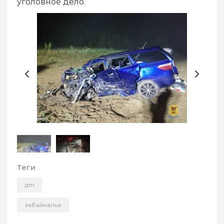
уголовное дело.
Теги
дтп
забайкалье