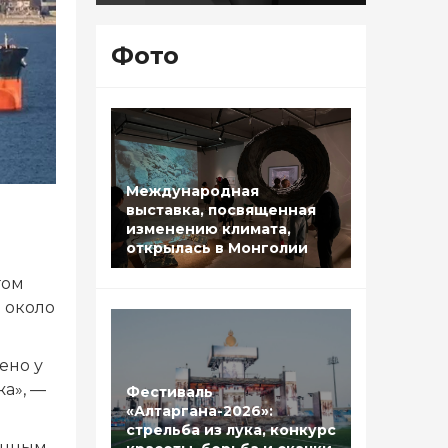
Фото
Международная
выставка, посвященная
изменению климата,
открылась в Монголии
гом
 около
ено у
а», —
Фестиваль
«Алтаргана-2026»:
стрельба из лука, конкурс
ченным