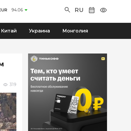
RU
EUR
94.06
Китай
Украина
Монголия
м
319