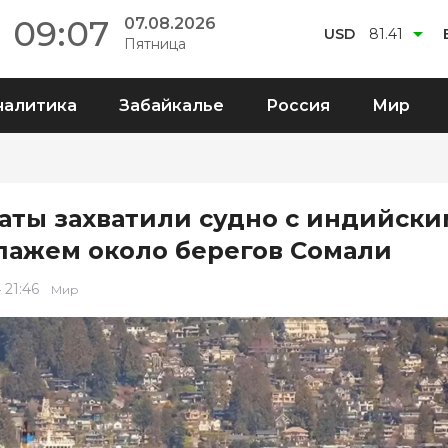
09:07
07.08.2026
USD
81.41
Пятница
налитика
Забайкалье
Россия
Мир
аты захватили судно с индийски
пажем около берегов Сомали
 21:46
Мир