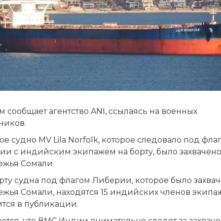
м сообщает агентство ANI, ссылаясь на военных
ников.
ое судно MV Lila Norfolk, которое следовало под фла
ии с индийским экипажем на борту, было захвачено
ежья Сомали.
рту судна под флагом Либерии, которое было захвач
жья Сомали, находятся 15 индийских членов экипаж
ится в публикации.
яется, что ВМС Индии внимательно следят за захва