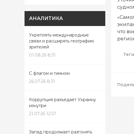
судно
«Само
АНАЛИТИКА
экипаж
что в
Укреплять международные
регио
связи и расширять географию
зрителей
Тег
01.08.26 8:31
С флагом и гимном
26.07.26 8:31
Подели
Коррупция разъедает Украину
изнутри
21.07.26 12:57
Запад продолжает разгонять