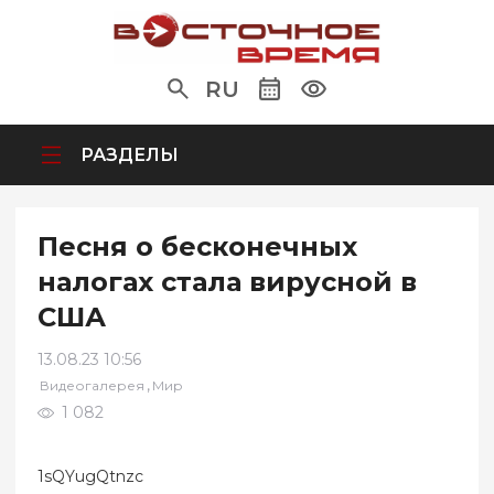
RU
РАЗДЕЛЫ
Песня о бесконечных
налогах стала вирусной в
США
13.08.23 10:56
,
Видеогалерея
Мир
1 082
1sQYugQtnzc