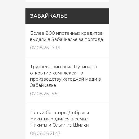
ЗАБАЙКАЛЬЕ
Более 800 ипотечных кредитов
выдали в Забайкалье за полгода
07.08.26 17:16
Трутнев пригласил Путина на
открытие комплекса по
производству катодной меди в
Забайкалье
07.08.26 15:51
Пятый богатырь: Добрыня
Никитич родился в семье
Никиты и Ольги из Шилки
06.08.26 21:47