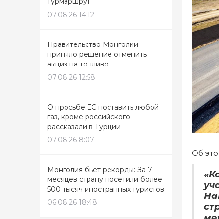
турмаршрут
07.08.26 14:12
Правительство Монголии
приняло решение отменить
акциз на топливо
07.08.26 12:58
О просьбе ЕС поставить любой
газ, кроме российского
рассказали в Турции
07.08.26 8:07
Об эт
Монголия бьет рекорды: За 7
«К
месяцев страну посетили более
уч
500 тысяч иностранных туристов
На
06.08.26 18:48
ст
ме