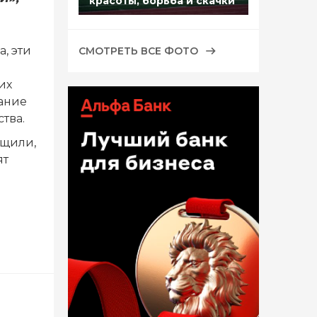
красоты, борьба и скачки
, эти
СМОТРЕТЬ ВСЕ ФОТО
их
ание
тва.
бщили,
ят