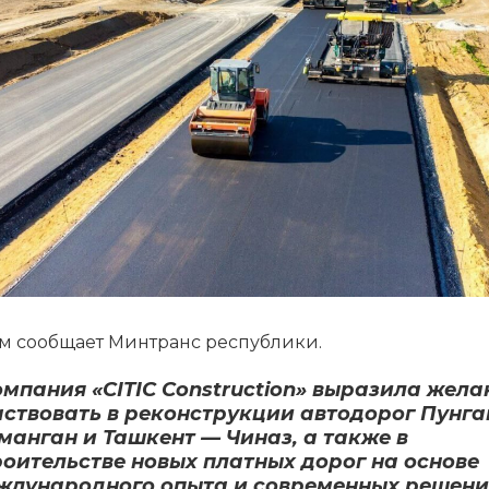
ом сообщает Минтранс республики.
омпания «CITIC Construction» выразила жела
аствовать в реконструкции автодорог Пунга
манган и Ташкент — Чиназ, а также в
роительстве новых платных дорог на основе
ждународного опыта и современных решени