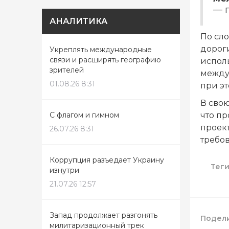
— 
АНАЛИТИКА
По сло
дорог
Укреплять международные
связи и расширять географию
испол
зрителей
между
01.08.26 8:31
при эт
В сво
что п
С флагом и гимном
проек
26.07.26 8:31
требо
Коррупция разъедает Украину
Тег
изнутри
21.07.26 12:57
Запад продолжает разгонять
Подели
милитаризационный трек