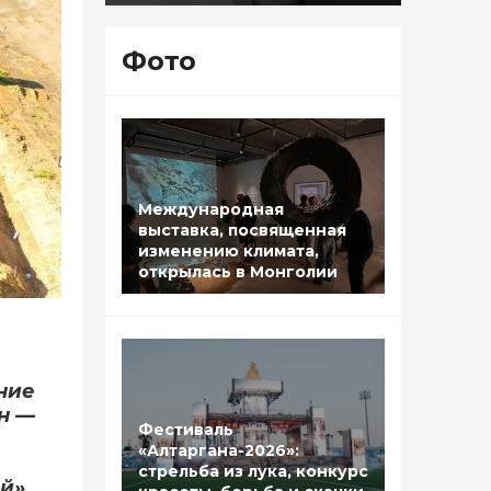
Фото
Международная
выставка, посвященная
изменению климата,
открылась в Монголии
ние
н —
Фестиваль
«Алтаргана-2026»:
стрельба из лука, конкурс
й»,