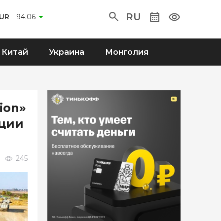
RU
UR
94.06
Китай
Украина
Монголия
ion»
кции
245