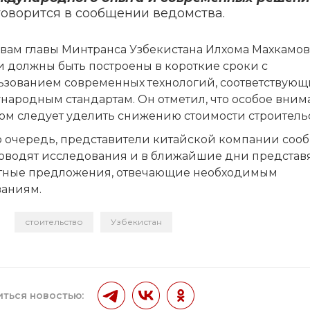
говорится в сообщении ведомства.
вам главы Минтранса Узбекистана Илхома Махкамова
и должны быть построены в короткие сроки с
ьзованием современных технологий, соответствующ
народным стандартам. Он отметил, что особое вним
ом следует уделить снижению стоимости строительс
ю очередь, представители китайской компании соо
роводят исследования и в ближайшие дни представ
тные предложения, отвечающие необходимым
ваниям.
стоительство
Узбекистан
и
ться новостью: