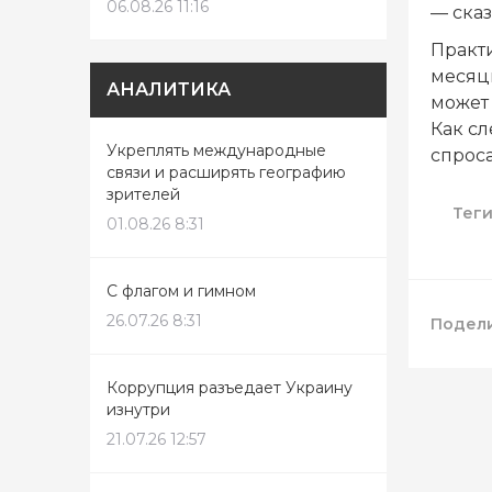
06.08.26 11:16
— сказ
Практ
месяц
АНАЛИТИКА
может
Как сл
Укреплять международные
спроса
связи и расширять географию
зрителей
Тег
01.08.26 8:31
С флагом и гимном
26.07.26 8:31
Подели
Коррупция разъедает Украину
изнутри
21.07.26 12:57