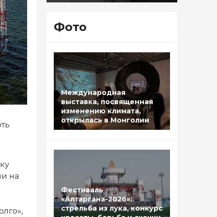
Фото
Международная
выставка, посвященная
изменению климата,
открылась в Монголии
фть
ку
ии на
Фестиваль
«Алтаргана-2026»:
стрельба из лука, конкурс
олго»,