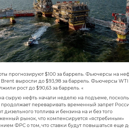
рты прогнозируют $100 за баррель. Фьючерсы на не
Brent выросли до $93,98 за баррель. Фьючерсы WTI
жили рост до $90,63 за баррель. «
на сырую нефть начали неделю на подъеме, посколь
 продолжает переваривать временный запрет Росс
т дизельного топлива и бензина на и без того
женный рынок, что компенсируется «ястребиным»
нием ФРС о том, что ставки будут повышаться еще д