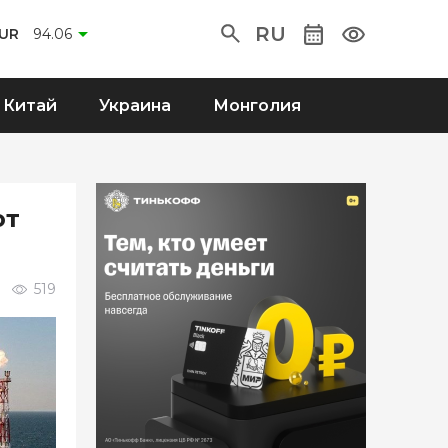
RU
UR
94.06
Китай
Украина
Монголия
ют
519