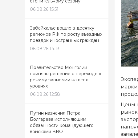
отопительному сезону
06.08.26 15:51
Забайкалье вошло в десятку
регионов РФ по росту въездных
поездок иностранных граждан
06.08.26 14:13
Правительство Монголии
приняло решение о переходе к
Экспе
режиму экономии на всех
уровнях
марки 
продол
06.08.26 12:58
Цены 
рынок
Путин назначил Петра
экспор
Болгарева исполняющим
обязанности командующего
напря
войсками ВВО
заявле