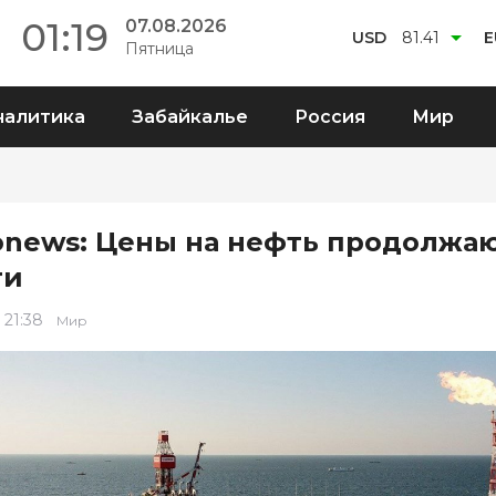
01:19
07.08.2026
USD
81.41
E
Пятница
налитика
Забайкалье
Россия
Мир
onews: Цены на нефть продолжа
ти
 21:38
Мир