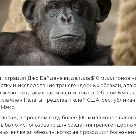
истрация Джо Байдена выделила $10 миллионов н
отку и исследование трансгендерных обезьян, а та
 животных, таких как мыши и крысы. Об этом 6 янва
ила член Палаты представителей США, республикан
 Мэйс.
словам, в прошлом году более $10 миллионов налог
тв было использовано для создания трансгендерны
ных, включая обезьян, которые проходили болезнен