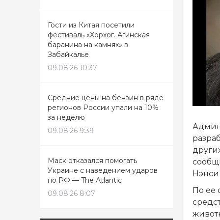
Гости из Китая посетили
фестиваль «Хорхог. Агинская
баранина на камнях» в
Забайкалье
09.08.26 10:37
Средние цены на бензин в ряде
регионов России упали на 10%
за неделю
Админ
09.08.26 9:39
разраб
других
Маск отказался помогать
сообщ
Украине с наведением ударов
Нэнси
по РФ — The Atlantic
По ее 
09.08.26 8:07
средс
живот