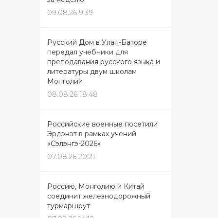
09.08.26 9:39
Русский Дом в Улан-Баторе
передал учебники для
преподавания русского языка и
литературы двум школам
Монголии
08.08.26 18:48
Российские военные посетили
Эрдэнэт в рамках учений
«Сэлэнгэ-2026»
07.08.26 20:21
Россию, Монголию и Китай
соединит железнодорожный
турмаршрут