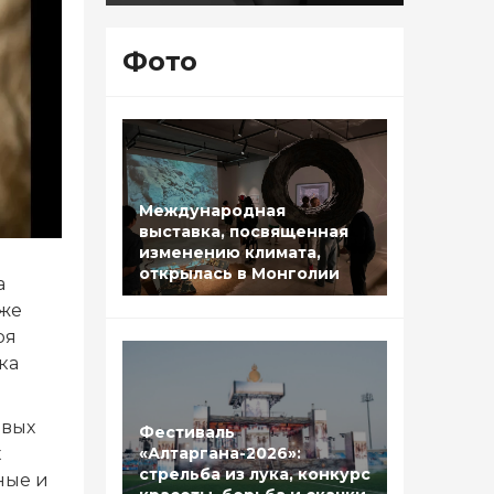
Фото
Международная
выставка, посвященная
изменению климата,
открылась в Монголии
а
кже
ря
ка
овых
Фестиваль
х
«Алтаргана-2026»:
стрельба из лука, конкурс
ные и