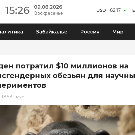
15:26
09.08.2026
USD
82.17
Воскресенье
налитика
Забайкалье
Россия
Мир
ден потратил $10 миллионов на
нсгендерных обезьян для научны
периментов
 18:58
Мир