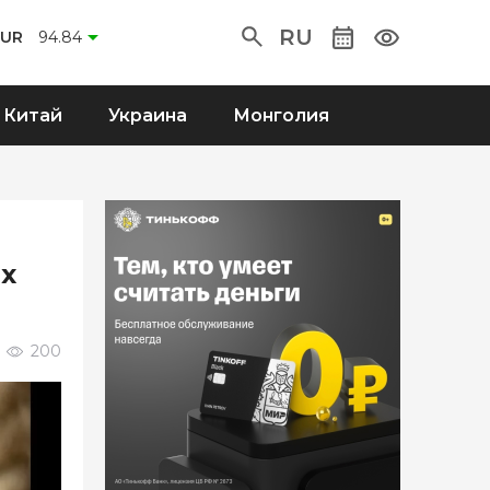
RU
EUR
94.84
Китай
Украина
Монголия
х
200