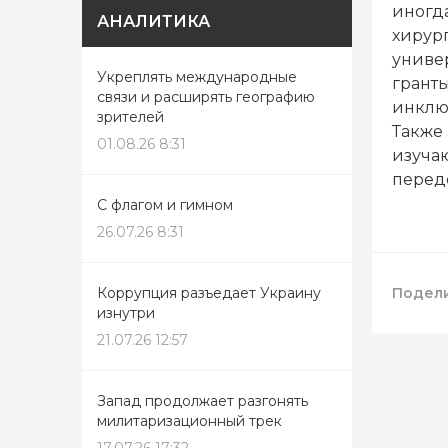
иногд
АНАЛИТИКА
хирур
универ
Укреплять международные
гранты
связи и расширять географию
инклю
зрителей
Также
01.08.26 8:31
изуча
перед
С флагом и гимном
26.07.26 8:31
Коррупция разъедает Украину
Подели
изнутри
21.07.26 12:57
Запад продолжает разгонять
милитаризационный трек