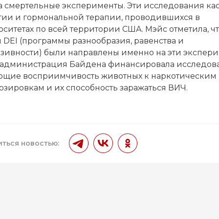
а смертельные эксперименты. Эти исследования ка
гии и гормональной терапии, проводившихся в
ситетах по всей территории США. Мэйс отметила, ч
 DEI (программы разнообразия, равенства и
зивности) были направлены именно на эти экспери
 администрация Байдена финансировала исследов
ющие восприимчивость животных к наркотическим
озировкам и их способность заражаться ВИЧ.
ться новостью: