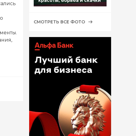
красоты, борьба и скачки
сались
то
СМОТРЕТЬ ВСЕ ФОТО
менты.
ания,